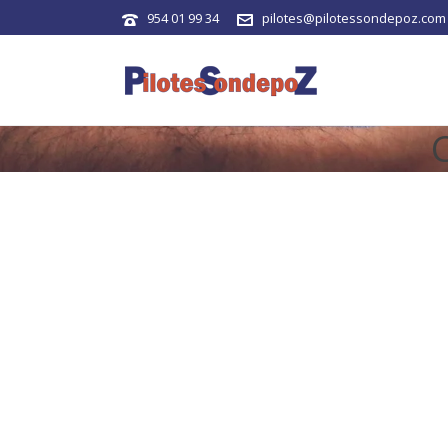
954 01 99 34
pilotes@pilotessondepoz.com