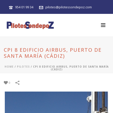
954 01 99 34
pilotes@pilotessondepoz.com
CPI 8 EDIFICIO AIRBUS, PUERTO DE
SANTA MARÍA (CÁDIZ)
HOME
/
PILOTES
/
CPI 8 EDIFICIO AIRBUS, PUERTO DE SANTA MARÍA
(CÁDIZ)
0